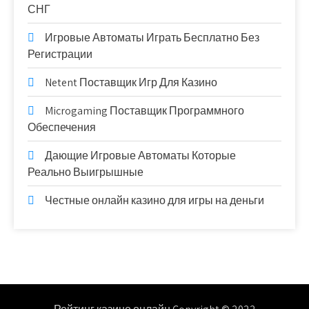
СНГ
Игровые Автоматы Играть Бесплатно Без
Регистрации
Netent Поставщик Игр Для Казино
Microgaming Поставщик Программного
Обеспечения
Дающие Игровые Автоматы Которые
Реально Выигрышные
Честные онлайн казино для игры на деньги