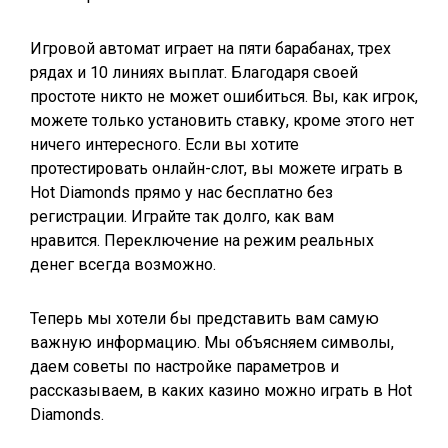
Игровой автомат играет на пяти барабанах, трех
рядах и 10 линиях выплат. Благодаря своей
простоте никто не может ошибиться. Вы, как игрок,
можете только установить ставку, кроме этого нет
ничего интересного. Если вы хотите
протестировать онлайн-слот, вы можете играть в
Hot Diamonds прямо у нас бесплатно без
регистрации. Играйте так долго, как вам
нравится. Переключение на режим реальных
денег всегда возможно.
Теперь мы хотели бы представить вам самую
важную информацию. Мы объясняем символы,
даем советы по настройке параметров и
рассказываем, в каких казино можно играть в Hot
Diamonds.