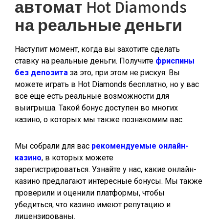
автомат Hot Diamonds
на реальные деньги
Наступит момент, когда вы захотите сделать
ставку на реальные деньги. Получите
фриспины
без депозита
за это, при этом не рискуя. Вы
можете играть в Hot Diamonds бесплатно, но у вас
все еще есть реальные возможности для
выигрыша. Такой бонус доступен во многих
казино, о которых мы также познакомим вас.
Мы собрали для вас
рекомендуемые онлайн-
казино
, в которых можете
зарегистрироваться. Узнайте у нас, какие онлайн-
казино предлагают интересные бонусы. Мы также
проверили и оценили платформы, чтобы
убедиться, что казино имеют репутацию и
лицензированы.