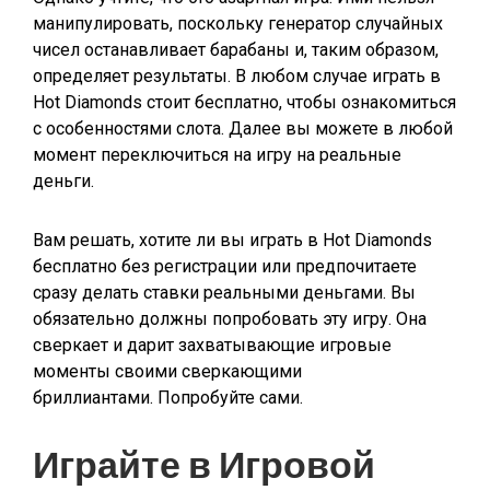
манипулировать, поскольку генератор случайных
чисел останавливает барабаны и, таким образом,
определяет результаты. В любом случае играть в
Hot Diamonds стоит бесплатно, чтобы ознакомиться
с особенностями слота. Далее вы можете в любой
момент переключиться на игру на реальные
деньги.
Вам решать, хотите ли вы играть в Hot Diamonds
бесплатно без регистрации или предпочитаете
сразу делать ставки реальными деньгами. Вы
обязательно должны попробовать эту игру. Она
сверкает и дарит захватывающие игровые
моменты своими сверкающими
бриллиантами. Попробуйте сами.
Играйте в Игровой