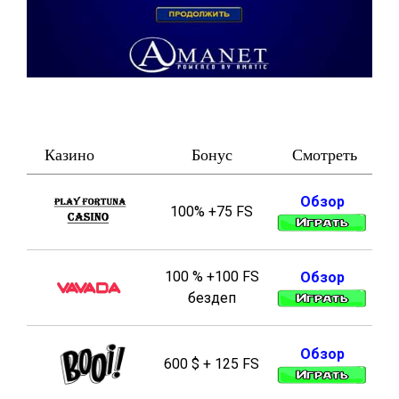
Казино
Бонус
Смотреть
Обзор
100% +75 FS
100 % +100 FS
Обзор
бездеп
Обзор
600 $ + 125 FS