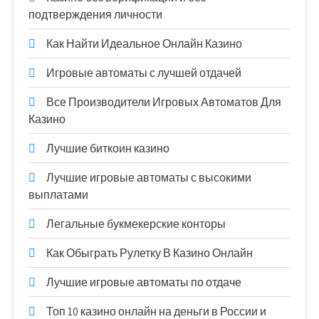
подтверждения личности
Как Найти Идеальное Онлайн Казино
Игровые автоматы с лучшей отдачей
Все Производители Игровых Автоматов Для
Казино
Лучшие биткоин казино
Лучшие игровые автоматы с высокими
выплатами
Легальные букмекерские конторы
Как Обыграть Рулетку В Казино Онлайн
Лучшие игровые автоматы по отдаче
Топ 10 казино онлайн на деньги в России и