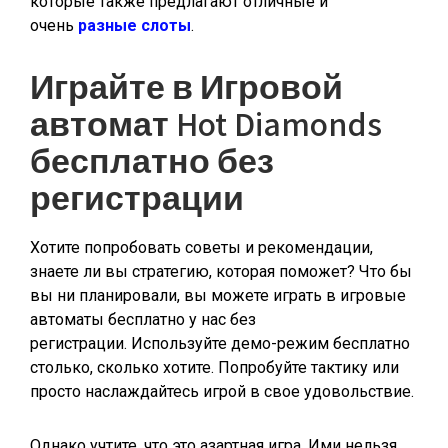
которые также предлагают отличные и
очень
разные слоты
.
Играйте в Игровой
автомат Hot Diamonds
бесплатно без
регистрации
Хотите попробовать советы и рекомендации,
знаете ли вы стратегию, которая поможет? Что бы
вы ни планировали, вы можете играть в игровые
автоматы бесплатно у нас без
регистрации. Используйте демо-режим бесплатно
столько, сколько хотите. Попробуйте тактику или
просто наслаждайтесь игрой в свое удовольствие.
Однако учтите, что это азартная игра. Ими нельзя