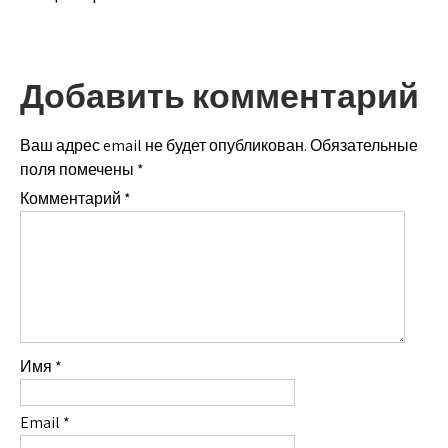
Добавить комментарий
Ваш адрес email не будет опубликован.
Обязательные
поля помечены
*
Комментарий
*
Имя
*
Email
*