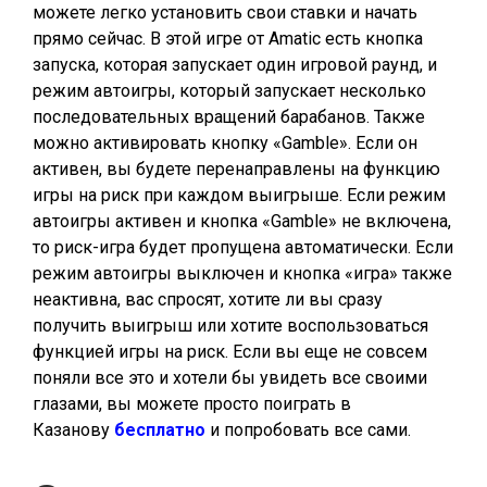
можете легко установить свои ставки и начать
прямо сейчас. В этой игре от Amatic есть кнопка
запуска, которая запускает один игровой раунд, и
режим автоигры, который запускает несколько
последовательных вращений барабанов. Также
можно активировать кнопку «Gamble». Если он
активен, вы будете перенаправлены на функцию
игры на риск при каждом выигрыше. Если режим
автоигры активен и кнопка «Gamble» не включена,
то риск-игра будет пропущена автоматически. Если
режим автоигры выключен и кнопка «игра» также
неактивна, вас спросят, хотите ли вы сразу
получить выигрыш или хотите воспользоваться
функцией игры на риск. Если вы еще не совсем
поняли все это и хотели бы увидеть все своими
глазами, вы можете просто поиграть в
Казанову
бесплатно
и попробовать все сами.