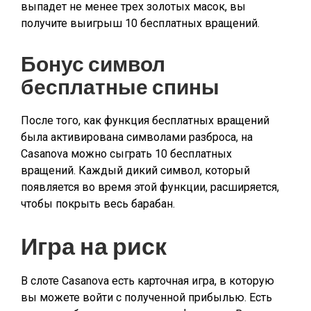
выпадет не менее трех золотых масок, вы
получите выигрыш 10 бесплатных вращений.
Бонус символ
бесплатные спины
После того, как функция бесплатных вращений
была активирована символами разброса, на
Casanova можно сыграть 10 бесплатных
вращений. Каждый дикий символ, который
появляется во время этой функции, расширяется,
чтобы покрыть весь барабан.
Игра на риск
В слоте Casanova есть карточная игра, в которую
вы можете войти с полученной прибылью. Есть