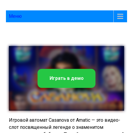
Рейтинг казино онлайн
Игровые автоматы, покер, блекджек, рулетка, баккарат,
ставки на спорт и многое другое
Меню
Играть в демо
Игровой автомат Casanova от Amatic — это видео-
слот посвященный легенде о знаменитом