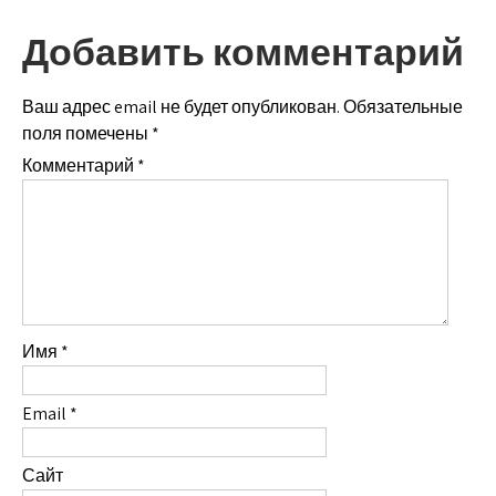
Добавить комментарий
Ваш адрес email не будет опубликован.
Обязательные
поля помечены
*
Комментарий
*
Имя
*
Email
*
Сайт