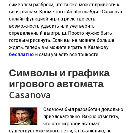
символом разброса, что также может привести к
выигрышам. Кроме того, Amatic снабдил Casanova
онлайн функцией игр на риск, где есть
возможность удвоить или учетверить
определенный выигрыш. Просто нужно быть
готовым рискнуть. Если вы не можете больше
ждать, теперь вы можете играть в Казанову
бесплатно
и сами узнаете все тонкости.
Символы и графика
игрового автомата
Casanova
Casanova был разработан довольно
привлекательно. Важно отметить,
что этот игровой автомат
существует уже много лет и, к сожалению, не