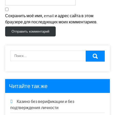
Сохранить моё имя, email и адрес сайта в этом
браузере для последующих моих комментариев.
Читайте так же
Казино без верификации и без
подтверждения личности