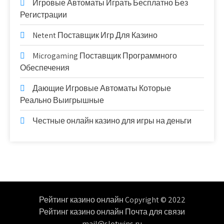
Игровые Автоматы Играть Бесплатно Без
Регистрации
Netent Поставщик Игр Для Казино
Microgaming Поставщик Программного
Обеспечения
Дающие Игровые Автоматы Которые
Реально Выигрышные
Честные онлайн казино для игры на деньги
Рейтинг казино онлайн Copyright © 2022
Рейтинг казино онлайн Почта для связи
mail@slotwins.ru