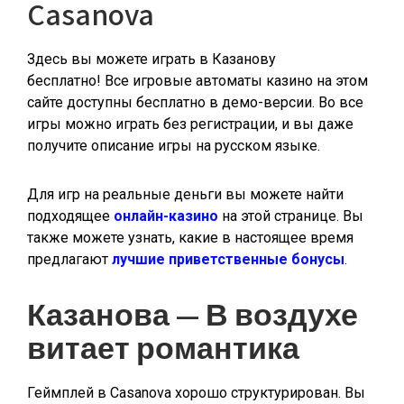
Casanova
Здесь вы можете играть в Казанову
бесплатно! Все игровые автоматы казино на этом
сайте доступны бесплатно в демо-версии. Во все
игры можно играть без регистрации, и вы даже
получите описание игры на русском языке.
Для игр на реальные деньги вы можете найти
подходящее
онлайн-казино
на этой странице. Вы
также можете узнать, какие в настоящее время
предлагают
лучшие приветственные бонусы
.
Казанова — В воздухе
витает романтика
Геймплей в Casanova хорошо структурирован. Вы