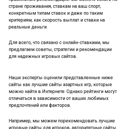
стране проживания, ставкам на ваш спорт,
конкретным типам ставок и даже по таким
критериям, как скорость выплат и ставки на
реальные деньги.
Для всего, что связано с онлайн-ставками, мы
предлагаем советы, стратегии и рекомендации
для надежных игровых сайтов.
Наши эксперты оценили представленные ниже
сайты как лучшие сайты азартных игр, которые
можно найти в Интернете. Однако рейтинги могут
отличаться в зависимости от ваших любимых
предпочтений или факторов.
Например, мы можем порекомендовать лучшие
игровые сайты для игроков, авторитетные сайты