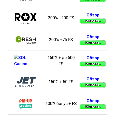
Обзор
200% +200 FS
Обзор
200% +75 FS
150% + до 500
Обзор
FS
Обзор
150% + 50 FS
Обзор
100% бонус +
FS