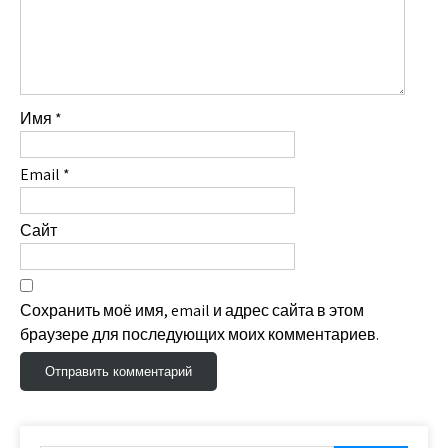
Имя
*
Email
*
Сайт
Сохранить моё имя, email и адрес сайта в этом
браузере для последующих моих комментариев.