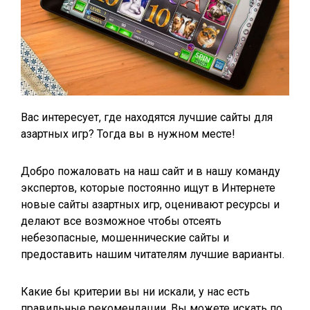
Вас интересует, где находятся лучшие сайты для
азартных игр? Тогда вы в нужном месте!
Добро пожаловать на наш сайт и в нашу команду
экспертов, которые постоянно ищут в Интернете
новые сайты азартных игр, оценивают ресурсы и
делают все возможное чтобы отсеять
небезопасные, мошеннические сайты и
предоставить нашим читателям лучшие варианты.
Какие бы критерии вы ни искали, у нас есть
правильные рекомендации. Вы можете искать по