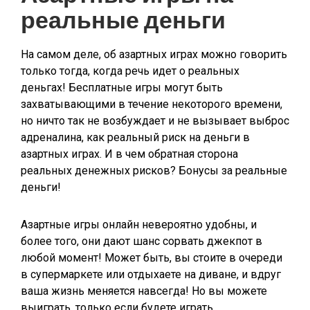
реальные деньги
На самом деле, об азартных играх можно говорить
только тогда, когда речь идет о реальных
деньгах! Бесплатные игры могут быть
захватывающими в течение некоторого времени,
но ничто так не возбуждает и не вызывает выброс
адреналина, как реальный риск на деньги в
азартных играх. И в чем обратная сторона
реальных денежных рисков? Бонусы за реальные
деньги!
Азартные игры онлайн невероятно удобны, и
более того, они дают шанс сорвать джекпот в
любой момент! Может быть, вы стоите в очереди
в супермаркете или отдыхаете на диване, и вдруг
ваша жизнь меняется навсегда! Но вы можете
выиграть, только если будете играть.