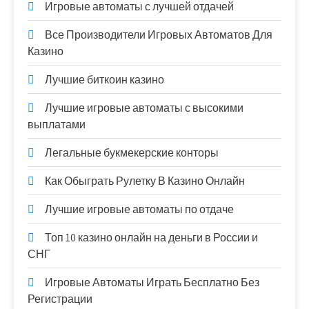
Игровые автоматы с лучшей отдачей
Все Производители Игровых Автоматов Для
Казино
Лучшие биткоин казино
Лучшие игровые автоматы с высокими
выплатами
Легальные букмекерские конторы
Как Обыграть Рулетку В Казино Онлайн
Лучшие игровые автоматы по отдаче
Топ 10 казино онлайн на деньги в России и
СНГ
Игровые Автоматы Играть Бесплатно Без
Регистрации