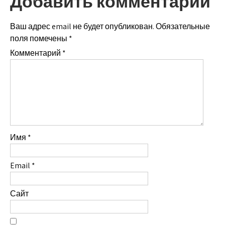
Добавить комментарий
Ваш адрес email не будет опубликован.
Обязательные
поля помечены
*
Комментарий
*
Имя
*
Email
*
Сайт