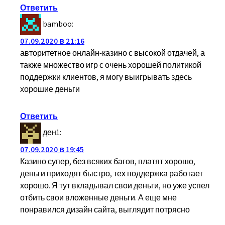
Ответить
bamboo
:
07.09.2020 в 21:16
авторитетное онлайн-казино с высокой отдачей, а
также множество игр с очень хорошей политикой
поддержки клиентов, я могу выигрывать здесь
хорошие деньги
Ответить
ден1
:
07.09.2020 в 19:45
Казино супер, без всяких багов, платят хорошо,
деньги приходят быстро, тех поддержка работает
хорошо. Я тут вкладывал свои деньги, но уже успел
отбить свои вложенные деньги. А еще мне
понравился дизайн сайта, выглядит потрясно