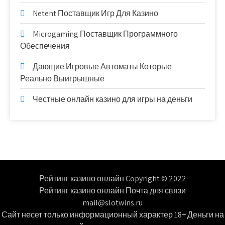
Netent Поставщик Игр Для Казино
Microgaming Поставщик Программного
Обеспечения
Дающие Игровые Автоматы Которые
Реально Выигрышные
Честные онлайн казино для игры на деньги
Рейтинг казино онлайн Copyright © 2022
Рейтинг казино онлайн Почта для связи
mail@slotwins.ru
Сайт несет только информационный характер 18+ Деньги на