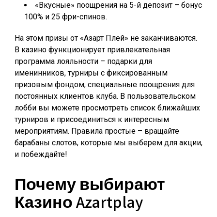
«Вкусные» поощрения на 5-й депозит – бонус
100% и 25 фри-спинов.
На этом призы от «Азарт Плей» не заканчиваются.
В казино функционирует привлекательная
программа лояльности – подарки для
именинников, турниры с фиксированным
призовым фондом, специальные поощрения для
постоянных клиентов клуба. В пользовательском
лобби вы можете просмотреть список ближайших
турниров и присоединиться к интересным
мероприятиям. Правила простые – вращайте
барабаны слотов, которые мы выберем для акции,
и побеждайте!
Почему выбирают
Казино Azartplay