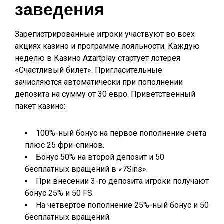
заведения
Зарегистрированные игроки участвуют во всех
акциях казино и программе лояльности. Каждую
неделю в Казино Azartplay стартует лотерея
«Счастливый билет». Пригласительные
зачисляются автоматически при пополнении
депозита на сумму от 30 евро. Приветственный
пакет казино:
100%-ный бонус на первое пополнение счета
плюс 25 фри-спинов.
Бонус 50% на второй депозит и 50
бесплатных вращений в «7Sins».
При внесении 3-го депозита игроки получают
бонус 25% и 50 FS.
На четвертое пополнение 25%-ный бонус и 50
бесплатных вращений.