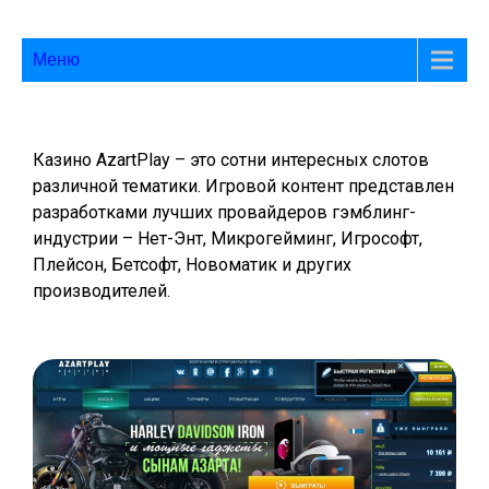
Рейтинг казино онлайн
Игровые автоматы, покер, блекджек, рулетка, баккарат,
ставки на спорт и многое другое
Меню
Казино AzartPlay – это сотни интересных слотов
различной тематики. Игровой контент представлен
разработками лучших провайдеров гэмблинг-
индустрии – Нет-Энт, Микрогейминг, Игрософт,
Плейсон, Бетсофт, Новоматик и других
производителей.