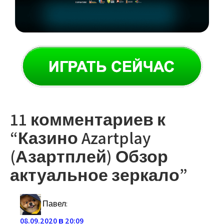
11 комментариев к
“Казино Azartplay
(Азартплей) Обзор
актуальное зеркало”
Павел
:
08.09.2020 в 20:09