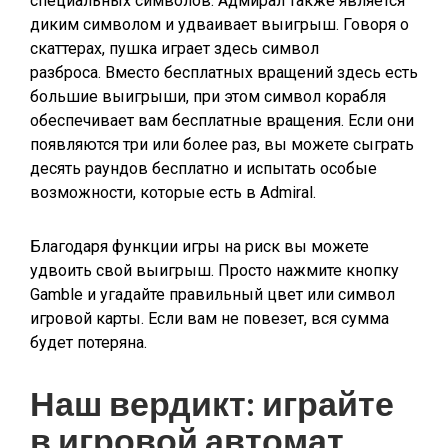
специальных символов. Адмирал также является
диким символом и удваивает выигрыш. Говоря о
скаттерах, пушка играет здесь символ
разброса. Вместо бесплатных вращений здесь есть
большие выигрыши, при этом символ корабля
обеспечивает вам бесплатные вращения. Если они
появляются три или более раз, вы можете сыграть
десять раундов бесплатно и испытать особые
возможности, которые есть в Admiral.
Благодаря функции игры на риск вы можете
удвоить свой выигрыш. Просто нажмите кнопку
Gamble и угадайте правильный цвет или символ
игровой карты. Если вам не повезет, вся сумма
будет потеряна.
Наш вердикт: играйте
в игровой автомат