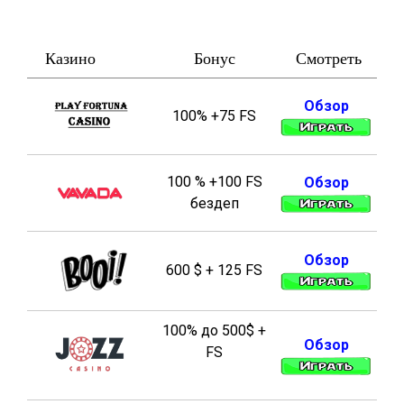
Казино
Бонус
Смотреть
Обзор
100% +75 FS
100 % +100 FS
Обзор
бездеп
Обзор
600 $ + 125 FS
100% до 500$ +
Обзор
FS