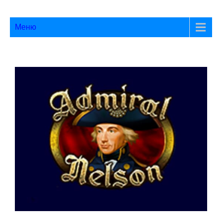
Рейтинг казино онлайн
Игровые автоматы, покер, блекджек, рулетка, баккарат,
ставки на спорт и многое другое
Меню