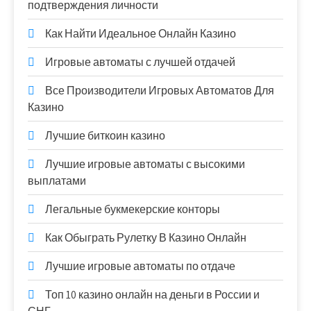
подтверждения личности
Как Найти Идеальное Онлайн Казино
Игровые автоматы с лучшей отдачей
Все Производители Игровых Автоматов Для
Казино
Лучшие биткоин казино
Лучшие игровые автоматы с высокими
выплатами
Легальные букмекерские конторы
Как Обыграть Рулетку В Казино Онлайн
Лучшие игровые автоматы по отдаче
Топ 10 казино онлайн на деньги в России и