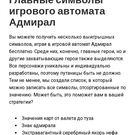
игрового автомата
Адмирал
Вы можете получить несколько выигрышных
символов, играя в игровой автомат Адмирал
бесплатно. Среди них, конечно, главные герои, но и
другие захватывающие герои также выделяются.
Все персонажи уникальны и индивидуально
разработаны, поэтому путаницы быть не должно.
Тем не менее, мы создали список, в который
можно записать все символы, отсортированные по
значению. Может быть, это поможет вам в вашей
стратегии?
Значения карт от валета до туза
Знак адмирала
Экстравагантный серебряный якорь нефа