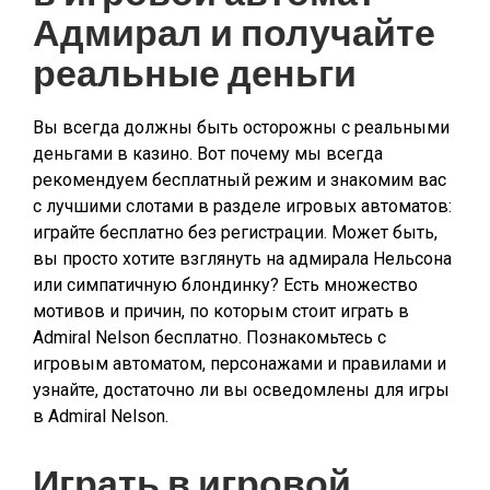
Адмирал и получайте
реальные деньги
Вы всегда должны быть осторожны с реальными
деньгами в казино. Вот почему мы всегда
рекомендуем бесплатный режим и знакомим вас
с лучшими слотами в разделе игровых автоматов:
играйте бесплатно без регистрации. Может быть,
вы просто хотите взглянуть на адмирала Нельсона
или симпатичную блондинку? Есть множество
мотивов и причин, по которым стоит играть в
Admiral Nelson бесплатно. Познакомьтесь с
игровым автоматом, персонажами и правилами и
узнайте, достаточно ли вы осведомлены для игры
в Admiral Nelson.
Играть в игровой