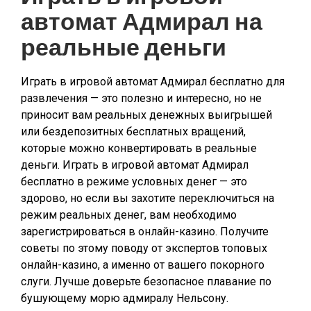
автомат Адмирал на
реальные деньги
Играть в игровой автомат Адмирал бесплатно для
развлечения — это полезно и интересно, но не
приносит вам реальных денежных выигрышей
или бездепозитных бесплатных вращений,
которые можно конвертировать в реальные
деньги. Играть в игровой автомат Адмирал
бесплатно в режиме условных денег — это
здорово, но если вы захотите переключиться на
режим реальных денег, вам необходимо
зарегистрироваться в онлайн-казино. Получите
советы по этому поводу от экспертов топовых
онлайн-казино, а именно от вашего покорного
слуги. Лучше доверьте безопасное плавание по
бушующему морю адмиралу Нельсону.