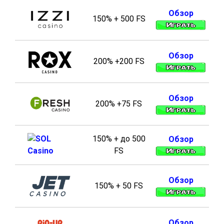
Обзор
150% + 500 FS
Обзор
200% +200 FS
Обзор
200% +75 FS
150% + до 500
Обзор
FS
Обзор
150% + 50 FS
Обзор