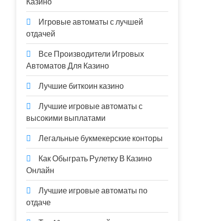
Казино
Игровые автоматы с лучшей
отдачей
Все Производители Игровых
Автоматов Для Казино
Лучшие биткоин казино
Лучшие игровые автоматы с
высокими выплатами
Легальные букмекерские конторы
Как Обыграть Рулетку В Казино
Онлайн
Лучшие игровые автоматы по
отдаче