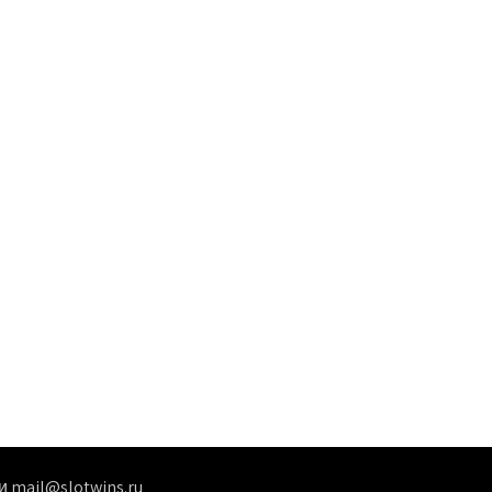
 mail@slotwins.ru