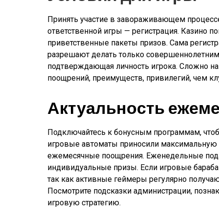
Принять участие в завораживающем процессе
ответственной игры — регистрация. Казино п
приветственные пакеты призов. Сама регистр
разрешают делать только совершеннолетним 
подтверждающая личность игрока. Сложно н
поощрений, преимуществ, привилегий, чем кл
Актуальность ежем
Подключайтесь к бонусным программам, чтобы
игровые автоматы приносили максимальную 
ежемесячные поощрения. Еженедельные под
индивидуальные призы. Если игровые барабан
так как активные геймеры регулярно получа
Посмотрите подсказки администрации, познак
игровую стратегию.