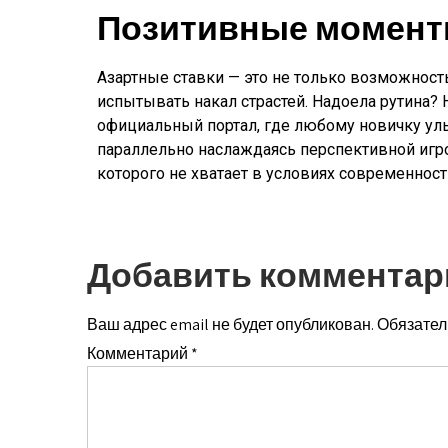
Позитивные момент
Азартные ставки — это не только возможност
испытывать накал страстей. Надоела рутина?
официальный портал, где любому новичку улы
параллельно наслаждаясь перспективной игро
которого не хватает в условиях современност
Добавить комментар
Ваш адрес email не будет опубликован.
Обязател
Комментарий
*