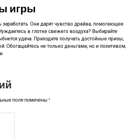
ы игры
ь заработать. Они дарят чувство драйва, помогающее
 Нуждаетесь в глотке свежего воздуха? Выбирайте
бнется удача. Приходите получать достойные призы,
й. Обогащайтесь не только деньгами, но и позитивом,
и.
ий
ьные поля помечены
*