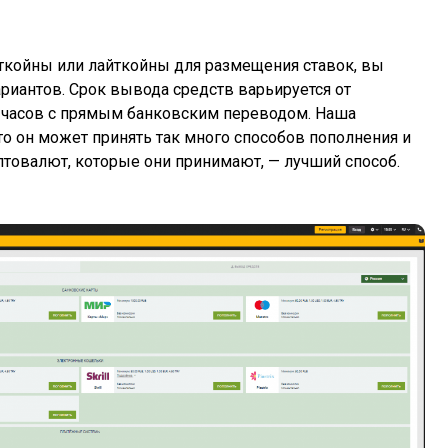
иткойны или лайткойны для размещения ставок, вы
иантов. Срок вывода средств варьируется от
 часов с прямым банковским переводом. Наша
то он может принять так много способов пополнения и
иптовалют, которые они принимают, — лучший способ.