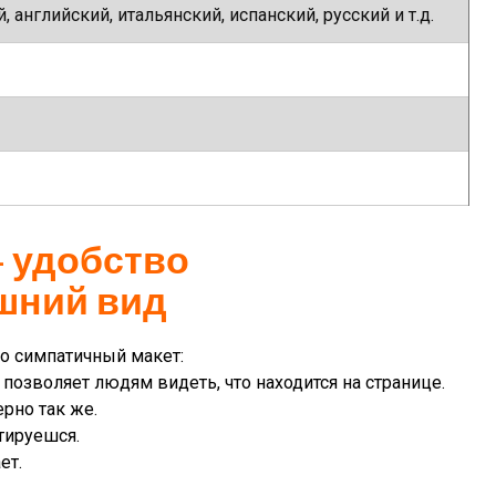
 английский, итальянский, испанский, русский и т.д.
— удобство
шний вид
о симпатичный макет:
позволяет людям видеть, что находится на странице.
рно так же.
тируешся.
ет.