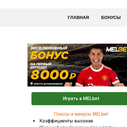
Рейтинг казино онлайн
Игровые автоматы, покер, блекджек, рулетка, бакка
ГЛАВНАЯ
БОНУСЫ
Играть в MELbet
Плюсы и минусы MELbet
Коэффициенты высокие