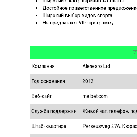
Широкий спектр вариантов оплаты
Достойное приветственное предложени
Широкий выбор видов спорта
Не предлагают VIP-программу
И
Компания
Alenesro Ltd
Год основания
2012
Веб-сайт
melbet.com
Служба поддержки
Живой чат, телефон, п
Штаб-квартира
Perseusweg 27A, Кюра