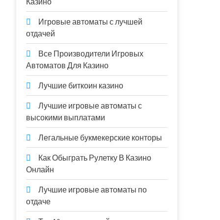
Казино
Игровые автоматы с лучшей
отдачей
Все Производители Игровых
Автоматов Для Казино
Лучшие биткоин казино
Лучшие игровые автоматы с
высокими выплатами
Легальные букмекерские конторы
Как Обыграть Рулетку В Казино
Онлайн
Лучшие игровые автоматы по
отдаче