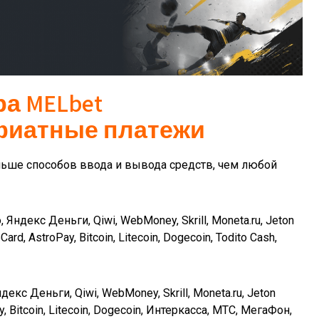
а MELbet
фиатные платежи
льше способов ввода и вывода средств, чем любой
, Яндекс Деньги, Qiwi, WebMoney, Skrill, Moneta.ru, Jeton
ard, AstroPay, Bitcoin, Litecoin, Dogecoin, Todito Cash,
декс Деньги, Qiwi, WebMoney, Skrill, Moneta.ru, Jeton
ay, Bitcoin, Litecoin, Dogecoin, Интеркасса, МТС, МегаФон,