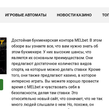
рат, ставки на спорт и многое другое
ИГРОВЫЕ АВТОМАТЫ
НОВОСТИ КАЗИНО
ТО
Достойная букмекерская контора MELbet. В этом
обзоре
вы узнаете все, что вам нужно знать об
этом букмекере. У них высокие шансы, что
является их основным преимуществом. Они
предлагают достаточное количество видов
спорта, на которые можно делать ставки. Кроме
того, они также предлагают казино, в которое
интересно играть. Вы можете хорошо провести
время с MELbet и чувствовать себя в
безопасности, делая там ставки. Это
относительно новый сайт, что означает, что не так
много людей слышали о нем. Но, похоже, он