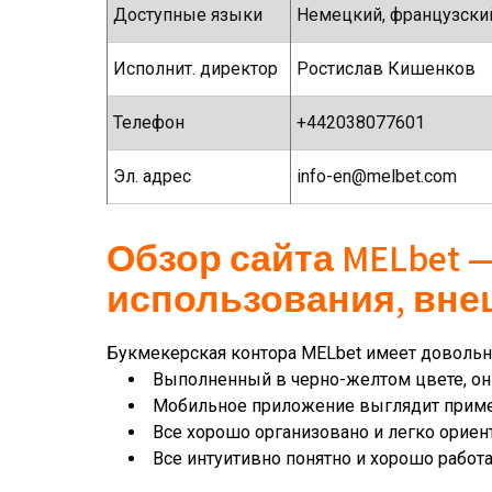
Доступные языки
Немецкий, французский,
Исполнит. директор
Ростислав Кишенков
Телефон
+442038077601
Эл. адрес
info-en@melbet.com
Обзор сайта MELbet 
использования, вне
Букмекерская контора MELbet имеет довольн
Выполненный в черно-желтом цвете, он 
Мобильное приложение выглядит приме
Все хорошо организовано и легко ориен
Все интуитивно понятно и хорошо работа