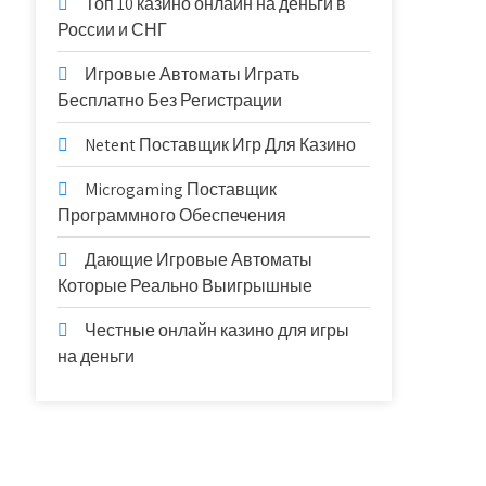
Топ 10 казино онлайн на деньги в
России и СНГ
Игровые Автоматы Играть
Бесплатно Без Регистрации
Netent Поставщик Игр Для Казино
Microgaming Поставщик
Программного Обеспечения
Дающие Игровые Автоматы
Которые Реально Выигрышные
Честные онлайн казино для игры
на деньги