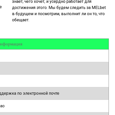
знает, чего хочет, и усердно работает для
е
достижения этого. Мы будем следить за MELbet
в будущем и посмотрим, выполнит ли он то, что
обещает.
нформация
оддержка по электронной почте
сао