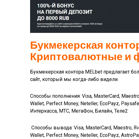
Букмекерская контор
Криптовалютные и 
Букмекерская контора MELbet предлагает бо
сайт, который мы когда-либо видели.
Способы пополнения:
Visa, MasterCard, Maestro
Wallet, Perfect Money, Neteller, EcoPayz, PaysafeC
Интеркасса, МТС, МегаФон, Билайн, Теле2
Способы вывода:
Visa, MasterCard, Maestro, Ян
Wallet, Perfect Money, Neteller, EcoPayz, AstroP