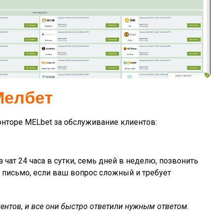
Мелбет
нторе MELbet за
обслуживание клиентов
:
з чат
24 часа в сутки
, семь дней в неделю, позвонить
 письмо, если ваш вопрос сложный и требует
нтов, и все они быстро ответили
нужным ответом
.