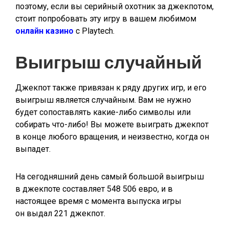
поэтому, если вы серийный охотник за джекпотом,
стоит попробовать эту игру в вашем любимом
онлайн казино
с Playtech.
Выигрыш случайный
Джекпот также привязан к ряду других игр, и его
выигрыш является случайным. Вам не нужно
будет сопоставлять какие-либо символы или
собирать что-либо! Вы можете выиграть джекпот
в конце любого вращения, и неизвестно, когда он
выпадет.
На сегодняшний день самый большой выигрыш
в джекпоте составляет 548 506 евро, и в
настоящее время с момента выпуска игры
он выдал 221 джекпот.