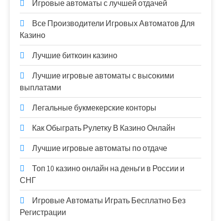
Игровые автоматы с лучшей отдачей
Все Производители Игровых Автоматов Для
Казино
Лучшие биткоин казино
Лучшие игровые автоматы с высокими
выплатами
Легальные букмекерские конторы
Как Обыграть Рулетку В Казино Онлайн
Лучшие игровые автоматы по отдаче
Топ 10 казино онлайн на деньги в России и
СНГ
Игровые Автоматы Играть Бесплатно Без
Регистрации