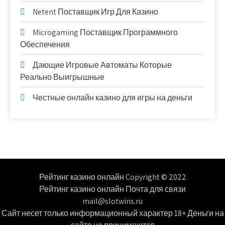
Netent Поставщик Игр Для Казино
Microgaming Поставщик Программного
Обеспечения
Дающие Игровые Автоматы Которые
Реально Выигрышные
Честные онлайн казино для игры на деньги
Рейтинг казино онлайн Copyright © 2022
Рейтинг казино онлайн Почта для связи
mail@slotwins.ru
Сайт несет только информационный характер 18+ Деньги на