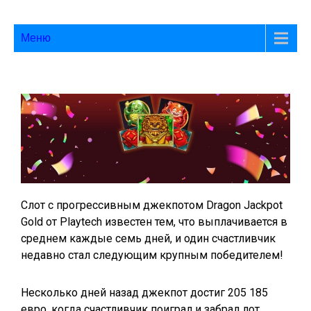
Рейтинг казино онлайн
Игровые автоматы, покер, блекджек, рулетка, баккарат,
ставки на спорт и многое другое
Меню
Слот с прогрессивным джекпотом Dragon Jackpot
Gold от Playtech известен тем, что выплачивается в
среднем каждые семь дней, и один счастливчик
недавно стал следующим крупным победителем!
Несколько дней назад джекпот достиг 205 185
евро, когда счастливчик поиграл и забрал лот.