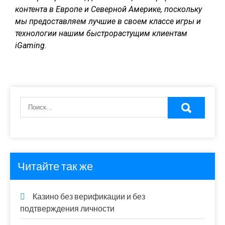
контента в Европе и Северной Америке, поскольку
мы предоставляем лучшие в своем классе игры и
технологии нашим быстрорастущим клиентам
iGaming.
Читайте так же
Казино без верификации и без
подтверждения личности