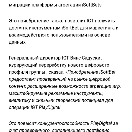
миграции платформы агрегации iSoftBets.
Это приобретение также позволит IGT получить
доступ к инструментам iSoftBet для маркетинга и
взаимодействия с пользователями на основе
данных.
Генеральный директор IGT Винс Садуски
,
курирующий переработку нового цифрового
профиля группы , сказал:
«Приобретение iSoftBet
предоставит проверенный на рынке цифровой
контент, расширенные возможности агрегации игр,
масштабируемые рекламные инструменты,
аналитику и сильный творческий потенциал для
операций IGT PlayDigital.
Это повысит конкурентоспособность PlayDigital за
счет проверенного, дополняющего портфолио