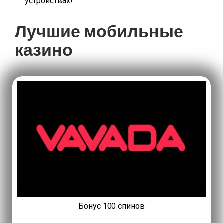
устройствах!
Лучшие мобильные
казино
Бонус 100 спинов