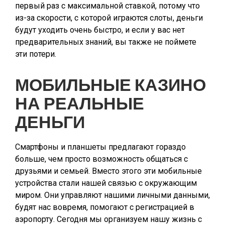
первый раз с максимальной ставкой, потому что
из-за скорости, с которой играются слоты, деньги
будут уходить очень быстро, и если у вас нет
предварительных знаний, вы также не поймете
эти потери.
МОБИЛЬНЫЕ КАЗИНО
НА РЕАЛЬНЫЕ
ДЕНЬГИ
Смартфоны и планшеты предлагают гораздо
больше, чем просто возможность общаться с
друзьями и семьей. Вместо этого эти мобильные
устройства стали нашей связью с окружающим
миром. Они управляют нашими личными данными,
будят нас вовремя, помогают с регистрацией в
аэропорту. Сегодня мы организуем нашу жизнь с