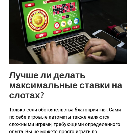
Лучше ли делать
максимальные ставки на
слотах?
Только если обстоятельства благоприятны. Сами
по себе игровые автоматы также являются
сложными играми, требующими определенного
опыта. Вы не можете просто играть по