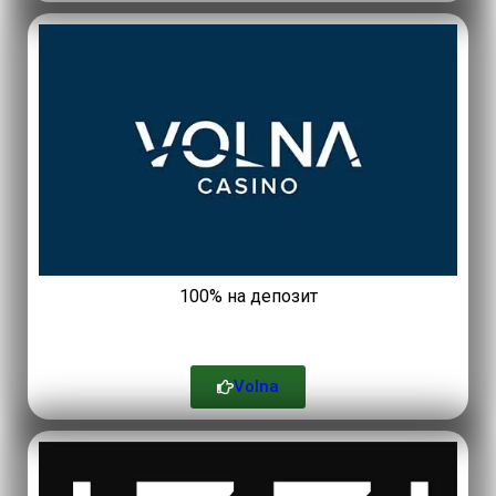
100% на депозит
Volna