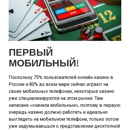
ПЕРВЫЙ
МОБИЛЬНЫЙ!
Поскольку 75%
пользователей онлайн казино в
России и 80% во всем мире сейчас играют на
своих мобильных телефонах, некоторые казино
уже специализируются на этом рынке. Там
написано «сначала мобильные», поэтому в первую
очередь казино должно работать и идеально
выглядеть на мобильном телефоне, только потом
уже задумываешься о представлении десктопной