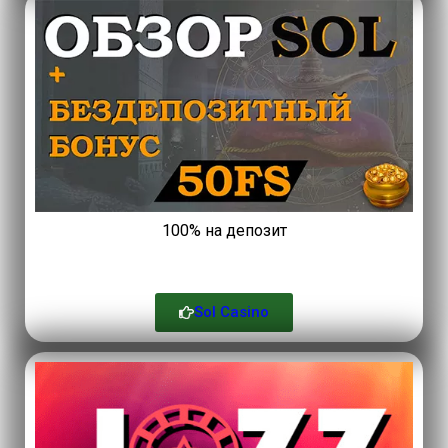
100% на депозит
Sol Casino