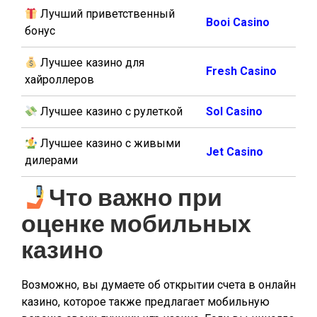
Лучший приветственный
Booi Casino
бонус
Лучшее казино для
Fresh Casino
хайроллеров
Лучшее казино с рулеткой
Sol Casino
Лучшее казино с живыми
Jet Casino
дилерами
Что важно при
оценке мобильных
казино
Возможно, вы думаете об открытии счета в онлайн
казино, которое также предлагает мобильную