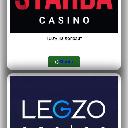
100% на депозит
Starda