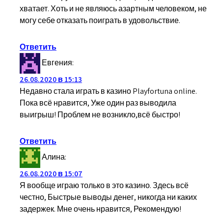
хватает. Хоть и не являюсь азартным человеком, не
могу себе отказать поиграть в удовольствие.
Ответить
Евгения
:
26.08.2020 в 15:13
Недавно стала играть в казино Playfortuna online.
Пока всё нравится, Уже один раз выводила
выигрыш! Проблем не возникло,всё быстро!
Ответить
Алина
:
26.08.2020 в 15:07
Я вообще играю только в это казино. Здесь всё
честно, Быстрые выводы денег, никогда ни каких
задержек. Мне очень нравится, Рекомендую!