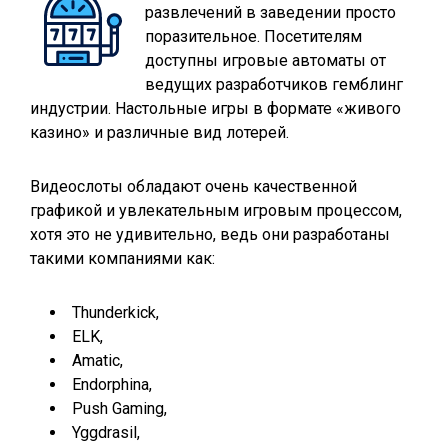
развлечений в заведении просто
поразительное. Посетителям
доступны игровые автоматы от
ведущих разработчиков гемблинг
индустрии. Настольные игры в формате «живого
казино» и различные вид лотерей.
Видеослоты обладают очень качественной
графикой и увлекательным игровым процессом,
хотя это не удивительно, ведь они разработаны
такими компаниями как:
Thunderkick,
ELK,
Amatic,
Endorphina,
Push Gaming,
Yggdrasil,