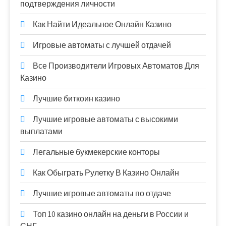
подтверждения личности
Как Найти Идеальное Онлайн Казино
Игровые автоматы с лучшей отдачей
Все Производители Игровых Автоматов Для
Казино
Лучшие биткоин казино
Лучшие игровые автоматы с высокими
выплатами
Легальные букмекерские конторы
Как Обыграть Рулетку В Казино Онлайн
Лучшие игровые автоматы по отдаче
Топ 10 казино онлайн на деньги в России и