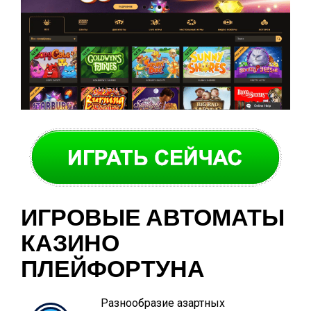
ИГРОВЫЕ АВТОМАТЫ
КАЗИНО
ПЛЕЙФОРТУНА
Разнообразие азартных