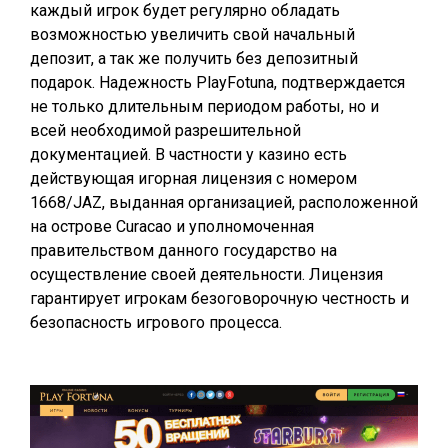
каждый игрок будет регулярно обладать
возможностью увеличить свой начальный
депозит, а так же получить без депозитный
подарок. Надежность PlayFotuna, подтверждается
не только длительным периодом работы, но и
всей необходимой разрешительной
документацией. В частности у казино есть
действующая игорная лицензия с номером
1668/JAZ, выданная организацией, расположенной
на острове Curacao и уполномоченная
правительством данного государство на
осуществление своей деятельности. Лицензия
гарантирует игрокам безоговорочную честность и
безопасность игрового процесса.