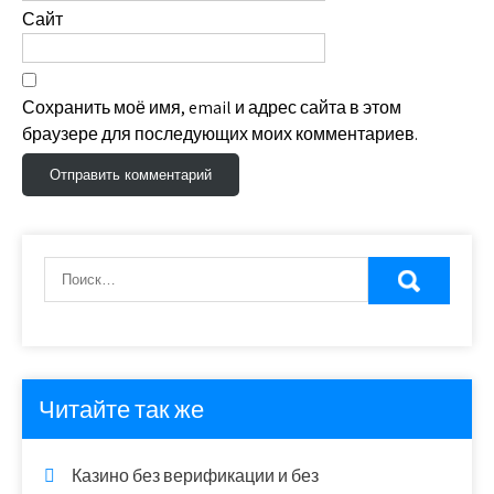
Сайт
Сохранить моё имя, email и адрес сайта в этом
браузере для последующих моих комментариев.
Читайте так же
Казино без верификации и без