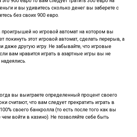
 это 900 евро то вам следует тратить 300 евро на
еньги и вы удивитесь сколько денег вы заберете с
етесь без своих 900 евро.
а проигрышей но игровой автомат на котором вы
ет покинуть этот игровой автомат, сделать перерыв, а
и даже другую игру. Не забывайте, что игровые
ли вам нравится играть в азартные игры вы не
 надеялись.
 когда вы выиграете определенный процент своего
ки считают, что вам следует прекратить играть в
100% своего банкролла (то есть после того как вы
чем войти в казино). Не позволяйте себе быть