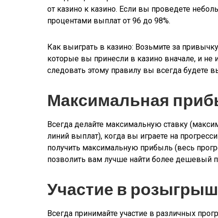
от казино к казино. Если вы проведете небо
процентами выплат от 96 до 98%.
Как выиграть в казино: Возьмите за привычку
которые вы принесли в казино вначале, и не 
следовать этому правилу вы всегда будете вы
Максимальная при
Всегда делайте максимальную ставку (макси
линий выплат), когда вы играете на прогрес
получить максимальную прибыль (весь прогр
позволить вам лучше найти более дешевый п
Участие в розыгрыш
Всегда принимайте участие в различных прогр