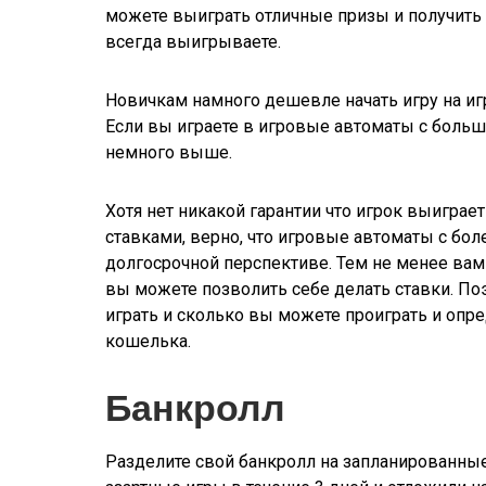
можете выиграть отличные призы и получить
всегда выигрываете.
Новичкам намного дешевле начать игру на иг
Если вы играете в игровые автоматы с боль
немного выше.
Хотя нет никакой гарантии что игрок выиграе
ставками, верно, что игровые автоматы с бо
долгосрочной перспективе. Тем не менее вам
вы можете позволить себе делать ставки. По
играть и сколько вы можете проиграть и опр
кошелька.
Банкролл
Разделите свой банкролл на запланированные 