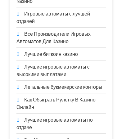
Казино
Игровые автоматы с лучшей
отдачей
Все Производители Игровых
Автоматов Для Казино
Лучшие биткоин казино
Лучшие игровые автоматы с
высокими выплатами
Легальные букмекерские конторы
Как Обыграть Рулетку В Казино
Онлайн
Лучшие игровые автоматы по
отдаче