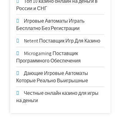
Топ 10 казино онлайн на деньги в
России и СНГ
Игровые Автоматы Играть
Бесплатно Без Регистрации
Netent Поставщик Игр Для Казино
Microgaming Поставщик
Программного Обеспечения
Дающие Игровые Автоматы
Которые Реально Выигрышные
Честные онлайн казино для игры
на деньги