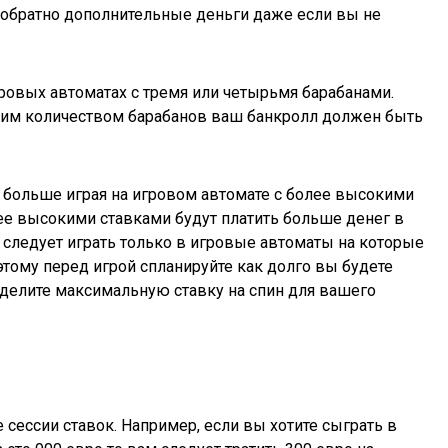
 обратно дополнительные деньги даже если вы не
ровых автоматах с тремя или четырьмя барабанами.
шим количеством барабанов ваш банкролл должен быть
т больше играя на игровом автомате с более высокими
лее высокими ставками будут платить больше денег в
 следует играть только в игровые автоматы на которые
этому перед игрой спланируйте как долго вы будете
еделите максимальную ставку на спин для вашего
сессии ставок. Например, если вы хотите сыграть в