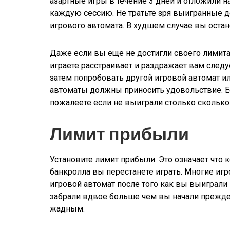
азартные игры в течение 3 дней и отложили на
каждую сессию. Не тратьте зря выигранные д
игрового автомата. В худшем случае вы остан
Даже если вы еще не достигли своего лимит
играете расстраивает и раздражает вам следу
затем попробовать другой игровой автомат ил
автоматы должны приносить удовольствие. Ес
пожалеете если не выиграли столько сколько
Лимит прибыли
Установите лимит прибыли. Это означает что
банкролла вы перестанете играть. Многие игро
игровой автомат после того как вы выиграли 
забрали вдвое больше чем вы начали прежде 
жадным.