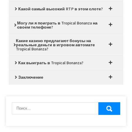
Какой самый высокий RTP в этом слоте?
Могу ли я поиграть в Tropical Bonanza на
своем телефоне?
Какие казино предлагают бонусы на
реальные деньги в игровом автомате
Tropical Bonanza?
Как выиграть в Tropical Bonanza?
Заключение