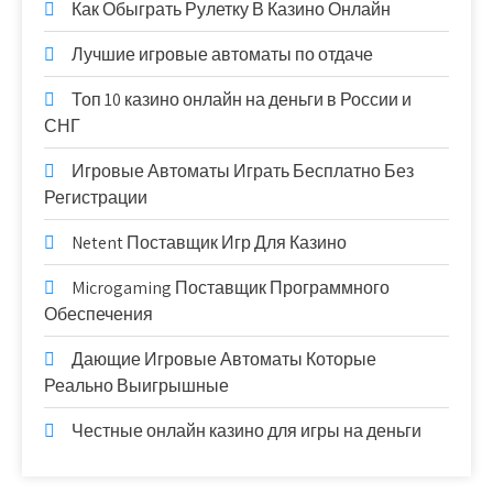
Как Обыграть Рулетку В Казино Онлайн
Лучшие игровые автоматы по отдаче
Топ 10 казино онлайн на деньги в России и
СНГ
Игровые Автоматы Играть Бесплатно Без
Регистрации
Netent Поставщик Игр Для Казино
Microgaming Поставщик Программного
Обеспечения
Дающие Игровые Автоматы Которые
Реально Выигрышные
Честные онлайн казино для игры на деньги