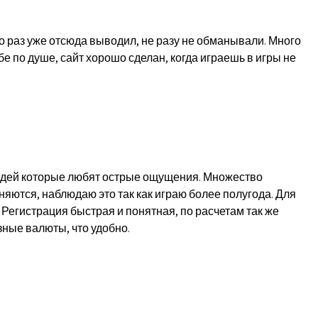
 раз уже отсюда выводил, не разу не обманывали. Много
е по душе, сайт хорошо сделан, когда играешь в игры не
людей которые любят острые ощущения. Множество
яются, наблюдаю это так как играю более полугода. Для
 Регистрация быстрая и понятная, по расчетам так же
зные валюты, что удобно.