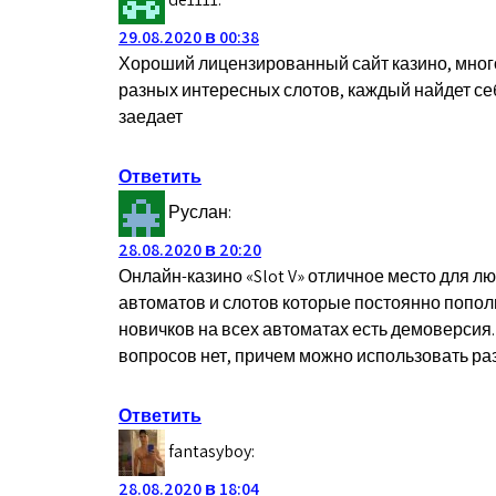
29.08.2020 в 00:38
Хороший лицензированный сайт казино, много
разных интересных слотов, каждый найдет себ
заедает
Ответить
Руслан
:
28.08.2020 в 20:20
Онлайн-казино «Slot V» отличное место для 
автоматов и слотов которые постоянно пополн
новичков на всех автоматах есть демоверсия.
вопросов нет, причем можно использовать ра
Ответить
fantasyboy
:
28.08.2020 в 18:04