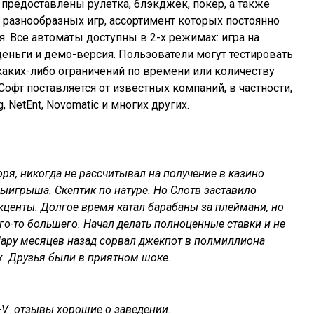
предоставлены рулетка, блэкджек, покер, а также
разнообразных игр, ассортимент которых постоянно
я. Все автоматы доступны в 2-х режимах: игра на
еньги и демо-версия. Пользователи могут тестировать
каких-либо ограничений по времени или количеству
Софт поставляется от известных компаний, в частности,
, NetEnt, Novomatic и многих других.
оменял акценты
оря, никогда не рассчитывал на получение в казино
ыигрыша. Скептик по натуре. Но Слотв заставило
кценты. Долгое время катал барабаны за плеймани, но
его-то большего. Начал делать полноценные ставки и не
Пару месяцев назад сорвал джекпот в полмиллиона
. Друзья были в приятном шоке.
t-V отзывы хорошие о заведении.