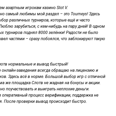
ем азартным игрокам казино Slot V.
ино самый любимы мой раздел – это Tourneys! Здесь
бор различных турниров, которые ещё и часто
Люблю зарубиться, с кем-нибудь на пару дней! В одном
ых турниров поднял 8000 зелёнки! Радости не было
ывел частями – сразу побоялся, что заблокируют такую
лотв нормальные и вывод быстрый!
 онлайн-заведения всегда обращаю на лицензию и
ков. Здесь всё в норме. Большой выбор игр с отличной
ама же площадка Слотв не жадная на бонусы и акции.
но поучаствовать и выиграть неплохие деньги.
 оперативный процесс верификации, поддержка не
я. После проверки вывод происходит быстро.