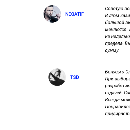
Советую вс
NEQATIF
В этом каз
большой вы
меняются. 
из недельн
предела. В
сумму.
Бонусы у С
TSD
При выборе
разработчи
отдачей. С
Всегда мож
Понравился
придираетс