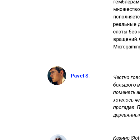
гемблерам 
множество 
пополняетс
реальные д
слоты без 
вращений. 
Microgaming
Со Слотв п
Pavel S.
Честно гов
большого в
поменять а
хотелось ч
прогадал. 
деревянных
Казино Slo