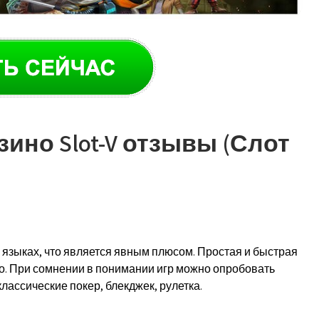
зино Slot-V отзывы (Слот
 языках, что является явным плюсом. Простая и быстрая
ро. При сомнении в понимании игр можно опробовать
ассические покер, блекджек, рулетка.