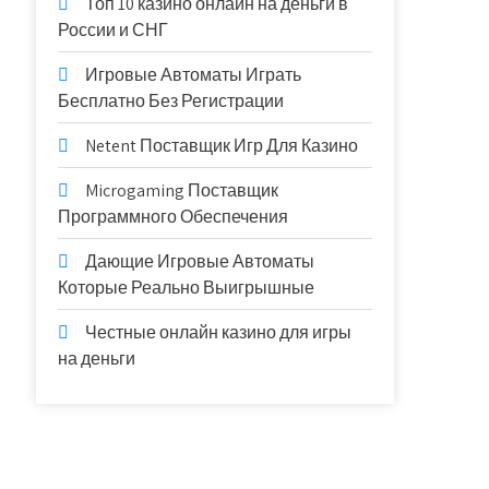
Топ 10 казино онлайн на деньги в
России и СНГ
Игровые Автоматы Играть
Бесплатно Без Регистрации
Netent Поставщик Игр Для Казино
Microgaming Поставщик
Программного Обеспечения
Дающие Игровые Автоматы
Которые Реально Выигрышные
Честные онлайн казино для игры
на деньги