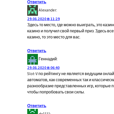
Ответить
Alexander
:
29.08.2020 в 11:29
Здесь то место, где можно выиграть, это кази
казино и получил свой первый приз. Здесь вс
казино, то это место для вас.
Ответить
Геннадий
:
29.08.2020 в 06:40
Slot-V по рейтингу не является ведущим онлай
автоматов, как современных так и классическ
разнообразие представленных игр, которые п
чтобы попробовать свои силы.
Ответить
de1111
: